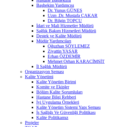
Hastane Başhekimi
Başhekim Yardımcısı
Dr. Yunus GÜNEŞ
Uzm .Dr. Mustafa ÇAKAR
Dr. Bilgin TOPÇU
İdari ve Mali Hizmetler Müdürü
Sağlık Bakım Hizmetleri Müdürü
Destek ve Kalite Müdürü
Müdür Yardımcıları
Oğuzhan SÖYLEMEZ
Ziyattin YAŞAR
Erhan ÖZDEMİR
Mehmet Orhan KARACİMŞİT
İl Sağlık Müdürü
Organizasyon Şeması
Kalite Yönetimi
Kalite Yönetim Birimi
Komite ve Ekipler
Bölüm Kalite Sorumluları
Hastane Bilgi Rehberi
İyi Uygulama Örnekleri
Kalite Yönetim Sistemi Yapı Şeması
İş Sağlığı Ve Güvenliği Politikası
Kalite Politikamız
Projeler