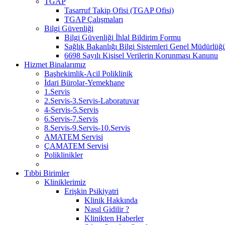
TGAP
Tasarruf Takip Ofisi (TGAP Ofisi)
TGAP Çalışmaları
Bilgi Güvenliği
Bilgi Güvenliği İhlal Bildirim Formu
Sağlık Bakanlığı Bilgi Sistemleri Genel Müdürlüğü 
6698 Sayılı Kişisel Verilerin Korunması Kanunu
Hizmet Binalarımız
Başhekimlik-Acil Poliklinik
İdari Bürolar-Yemekhane
1.Servis
2.Servis-3.Servis-Laboratuvar
4-Servis-5.Servis
6.Servis-7.Servis
8.Servis-9.Servis-10.Servis
AMATEM Servisi
ÇAMATEM Servisi
Poliklinikler
Tıbbi Birimler
Kliniklerimiz
Erişkin Psikiyatri
Klinik Hakkında
Nasıl Gidilir ?
Klinikten Haberler