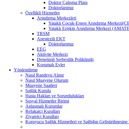
Doktor Çalışma Planı
Doktorlarımız
Özellikli Hizmetler
Arındırma Merkezleri
Yataklı Çocuk-Ergen Arındırma Merkezi
Yataklı Erişkin Arındırma Merkezi (AMAT
TRSM
Anestezili EKT
Doktorlarımız
EEG
Aktivite Merkezi
Denetimli Serbestlik Polikliniği
Korumalı Evler
Yönlendirme
Nasıl Randevu Alınır
Nasıl Muayene Olurum
Muayene Saatleri
Sağlık Kurulu
Hasta Hakları ve Sorumlulukları
Sosyal Hizmetler Birimi
Anlaşmalı Kurumlar
Refakatçi Kuralları
Ziyaretçi Kuralları
Koruyucu Sağlık Hizmetleri ve Sağlığın Geliştirilmesine 