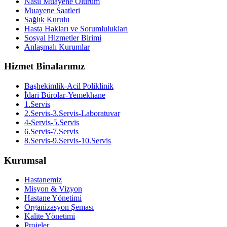
Nasıl Muayene Olurum
Muayene Saatleri
Sağlık Kurulu
Hasta Hakları ve Sorumlulukları
Sosyal Hizmetler Birimi
Anlaşmalı Kurumlar
Hizmet Binalarımız
Başhekimlik-Acil Poliklinik
İdari Bürolar-Yemekhane
1.Servis
2.Servis-3.Servis-Laboratuvar
4-Servis-5.Servis
6.Servis-7.Servis
8.Servis-9.Servis-10.Servis
Kurumsal
Hastanemiz
Misyon & Vizyon
Hastane Yönetimi
Organizasyon Şeması
Kalite Yönetimi
Projeler