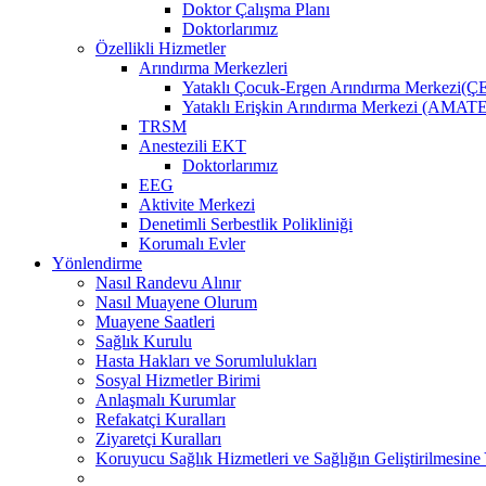
Doktor Çalışma Planı
Doktorlarımız
Özellikli Hizmetler
Arındırma Merkezleri
Yataklı Çocuk-Ergen Arındırma Merkezi
Yataklı Erişkin Arındırma Merkezi (AMAT
TRSM
Anestezili EKT
Doktorlarımız
EEG
Aktivite Merkezi
Denetimli Serbestlik Polikliniği
Korumalı Evler
Yönlendirme
Nasıl Randevu Alınır
Nasıl Muayene Olurum
Muayene Saatleri
Sağlık Kurulu
Hasta Hakları ve Sorumlulukları
Sosyal Hizmetler Birimi
Anlaşmalı Kurumlar
Refakatçi Kuralları
Ziyaretçi Kuralları
Koruyucu Sağlık Hizmetleri ve Sağlığın Geliştirilmesine 