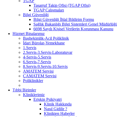
TGAP
Tasarruf Takip Ofisi (TGAP Ofisi)
TGAP Çalışmaları
Bilgi Güvenliği
Bilgi Güvenliği İhlal Bildirim Formu
Sağlık Bakanlığı Bilgi Sistemleri Genel Müdürlüğü 
6698 Sayılı Kişisel Verilerin Korunması Kanunu
Hizmet Binalarımız
Başhekimlik-Acil Poliklinik
İdari Bürolar-Yemekhane
1.Servis
2.Servis-3.Servis-Laboratuvar
4-Servis-5.Servis
6.Servis-7.Servis
8.Servis-9.Servis-10.Servis
AMATEM Servisi
ÇAMATEM Servisi
Poliklinikler
Tıbbi Birimler
Kliniklerimiz
Erişkin Psikiyatri
Klinik Hakkında
Nasıl Gidilir ?
Klinikten Haberler