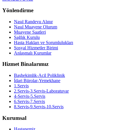
Yönlendirme
Nasıl Randevu Alınır
Nasıl Muayene Olurum
Muayene Saatleri
Sağlık Kurulu
Hasta Hakları ve Sorumlulukları
Sosyal Hizmetler Birimi
Anlaşmalı Kurumlar
Hizmet Binalarımız
Başhekimlik-Acil Poliklinik
İdari Bürolar-Yemekhane
1.Servis
2.Servis-3.Servis-Laboratuvar
4-Servis-5.Servis
6.Servis-7.Servis
8.Servis-9.Servis-10.Servis
Kurumsal
Hastanemiz