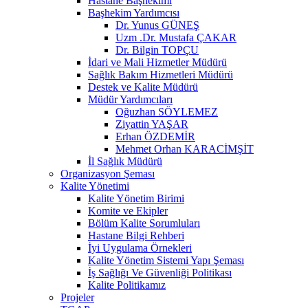
Hastane Başhekimi
Başhekim Yardımcısı
Dr. Yunus GÜNEŞ
Uzm .Dr. Mustafa ÇAKAR
Dr. Bilgin TOPÇU
İdari ve Mali Hizmetler Müdürü
Sağlık Bakım Hizmetleri Müdürü
Destek ve Kalite Müdürü
Müdür Yardımcıları
Oğuzhan SÖYLEMEZ
Ziyattin YAŞAR
Erhan ÖZDEMİR
Mehmet Orhan KARACİMŞİT
İl Sağlık Müdürü
Organizasyon Şeması
Kalite Yönetimi
Kalite Yönetim Birimi
Komite ve Ekipler
Bölüm Kalite Sorumluları
Hastane Bilgi Rehberi
İyi Uygulama Örnekleri
Kalite Yönetim Sistemi Yapı Şeması
İş Sağlığı Ve Güvenliği Politikası
Kalite Politikamız
Projeler